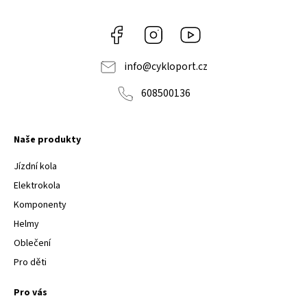
Facebook
Instagram
Youtube
info
@
cykloport.cz
608500136
Naše produkty
Jízdní kola
Elektrokola
Komponenty
Helmy
Oblečení
Pro děti
Pro vás