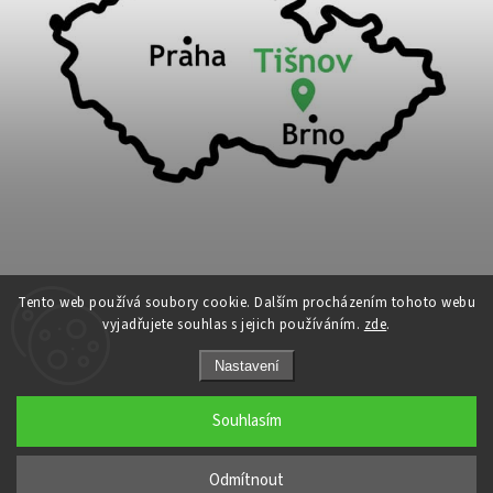
Tento web používá soubory cookie. Dalším procházením tohoto webu
vyjadřujete souhlas s jejich používáním.
zde
.
Copyright 2026
Cykloport
. Všechna práva vyhrazena.
Nastavení
Upravit nastavení cookies
Grafický návrh vytvořil a nakódoval
Shoptak.cz
Souhlasím
←
Odmítnout
→