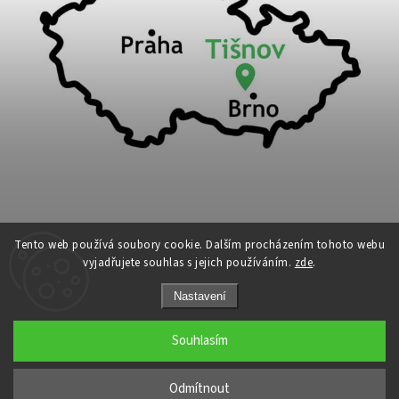
Tento web používá soubory cookie. Dalším procházením tohoto webu
vyjadřujete souhlas s jejich používáním.
zde
.
Copyright 2026
Cykloport
. Všechna práva vyhrazena.
Nastavení
Upravit nastavení cookies
Grafický návrh vytvořil a nakódoval
Shoptak.cz
Souhlasím
←
Odmítnout
→