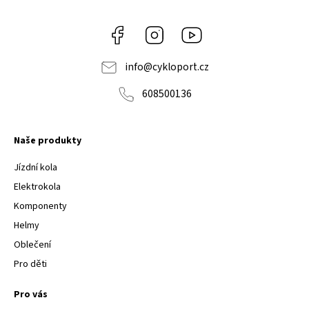
Facebook
Instagram
Youtube
info
@
cykloport.cz
608500136
Naše produkty
Jízdní kola
Elektrokola
Komponenty
Helmy
Oblečení
Pro děti
Pro vás