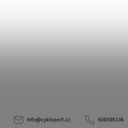
info
@
cykloport.cz
608500136