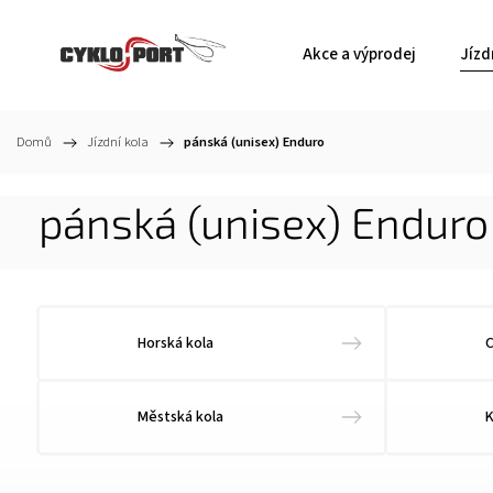
Akce a výprodej
Jízd
Domů
/
Jízdní kola
/
pánská (unisex) Enduro
pánská (unisex) Enduro
Horská kola
C
Městská kola