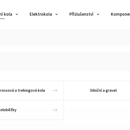
ní kola
Elektrokola
Příslušenství
Kompone
rossová a trekingová kola
Silniční a gravel
Koloběžky