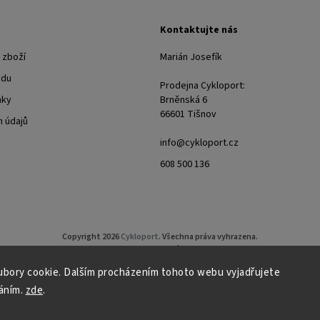
Kontaktujte nás
 zboží
Marián Josefík
odu
Prodejna Cykloport:
nky
Brněnská 6
66601 Tišnov
 údajů
info@cykloport.cz
608 500 136
Copyright 2026
Cykloport
. Všechna práva vyhrazena.
Upravit nastavení cookies
bory cookie. Dalším procházením tohoto webu vyjadřujete
Grafický návrh vytvořil a nakódoval
Shoptak.cz
áním.
zde
.