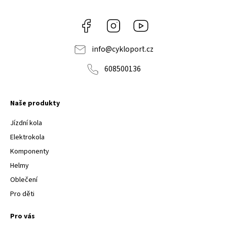
Facebook
Instagram
Youtube
info
@
cykloport.cz
608500136
Naše produkty
Jízdní kola
Elektrokola
Komponenty
Helmy
Oblečení
Pro děti
Pro vás