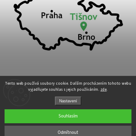
Tento web používá soubory cookie. Dalším procházením tohoto webu
vyjadřujete souhlas s jejich používáním.
zde
.
Copyright 2026
Cykloport
. Všechna práva vyhrazena.
Nastavení
Upravit nastavení cookies
Grafický návrh vytvořil a nakódoval
Shoptak.cz
Souhlasím
←
Odmítnout
→