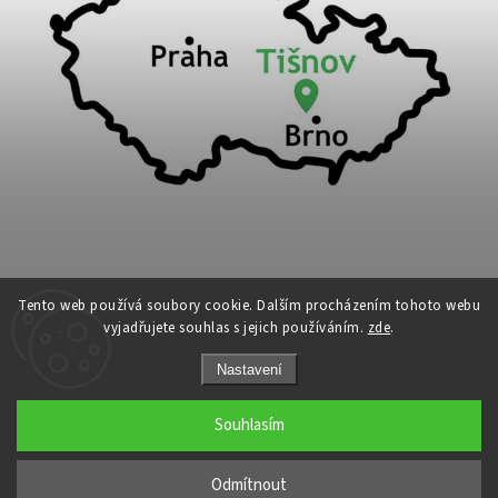
Tento web používá soubory cookie. Dalším procházením tohoto webu
vyjadřujete souhlas s jejich používáním.
zde
.
Copyright 2026
Cykloport
. Všechna práva vyhrazena.
Nastavení
Upravit nastavení cookies
Grafický návrh vytvořil a nakódoval
Shoptak.cz
Souhlasím
←
Odmítnout
→