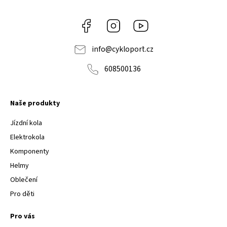
Facebook
Instagram
Youtube
info
@
cykloport.cz
608500136
Naše produkty
Jízdní kola
Elektrokola
Komponenty
Helmy
Oblečení
Pro děti
Pro vás