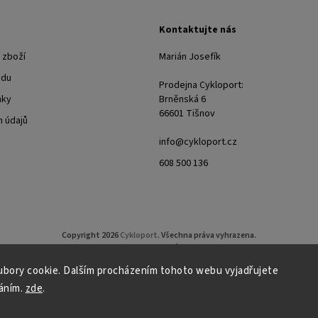
Kontaktujte nás
 zboží
Marián Josefík
odu
Prodejna Cykloport:
nky
Brněnská 6
66601 Tišnov
 údajů
info@cykloport.cz
608 500 136
Copyright 2026
Cykloport
. Všechna práva vyhrazena.
Upravit nastavení cookies
bory cookie. Dalším procházením tohoto webu vyjadřujete
Grafický návrh vytvořil a nakódoval
Shoptak.cz
áním.
zde
.