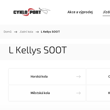
Akce a výprodej
Jízd
Domů
/
Jízdní kola
/
L Kellys SOOT
L Kellys SOOT
Horská kola
C
Městská kola