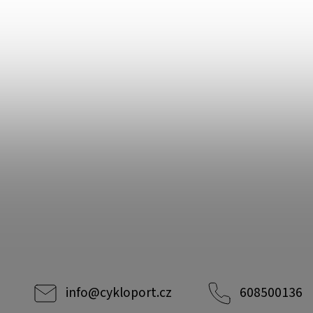
info
@
cykloport.cz
608500136