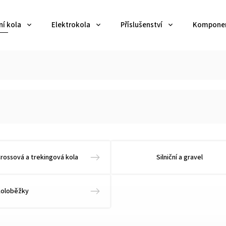
ní kola
Elektrokola
Příslušenství
Kompone
rossová a trekingová kola
Silniční a gravel
Koloběžky