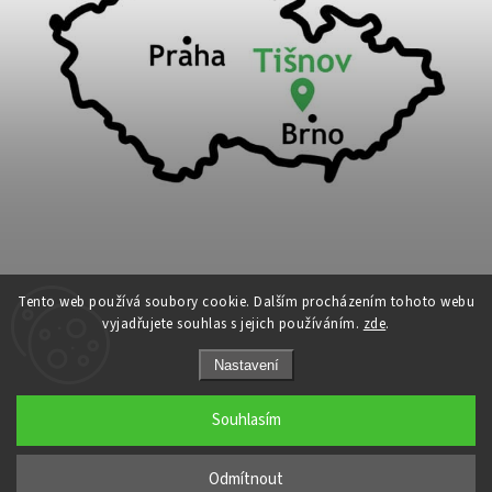
Tento web používá soubory cookie. Dalším procházením tohoto webu
vyjadřujete souhlas s jejich používáním.
zde
.
Copyright 2026
Cykloport
. Všechna práva vyhrazena.
Nastavení
Upravit nastavení cookies
Grafický návrh vytvořil a nakódoval
Shoptak.cz
Souhlasím
←
Odmítnout
→