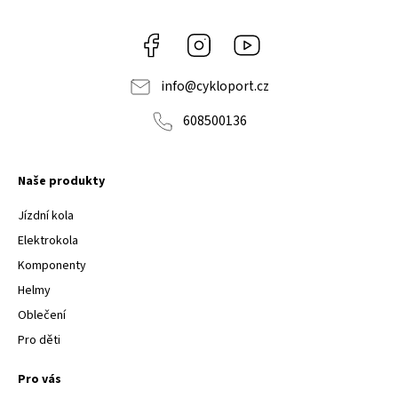
Facebook
Instagram
Youtube
info
@
cykloport.cz
608500136
Naše produkty
Jízdní kola
Elektrokola
Komponenty
Helmy
Oblečení
Pro děti
Pro vás