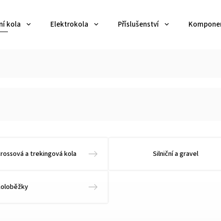
ní kola
Elektrokola
Příslušenství
Kompone
rossová a trekingová kola
Silniční a gravel
Koloběžky