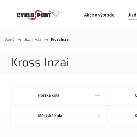
Akce a výprodej
Jízd
Domů
/
Jízdní kola
/
Kross Inzai
Kross Inzai
Horská kola
C
Městská kola