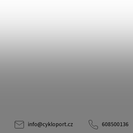
info
@
cykloport.cz
608500136