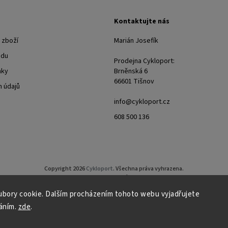
Kontaktujte nás
 zboží
Marián Josefík
odu
Prodejna Cykloport:
nky
Brněnská 6
66601 Tišnov
 údajů
info@cykloport.cz
608 500 136
Copyright 2026
Cykloport
. Všechna práva vyhrazena.
Upravit nastavení cookies
bory cookie. Dalším procházením tohoto webu vyjadřujete
Grafický návrh vytvořil a nakódoval
Shoptak.cz
áním.
zde
.