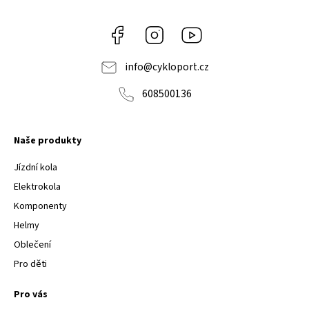
Facebook
Instagram
Youtube
info
@
cykloport.cz
608500136
Naše produkty
Jízdní kola
Elektrokola
Komponenty
Helmy
Oblečení
Pro děti
Pro vás