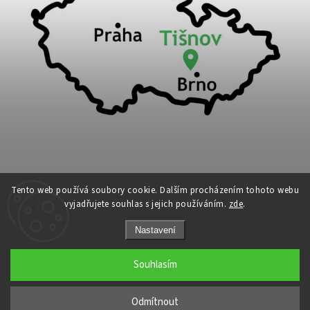
Tento web používá soubory cookie. Dalším procházením tohoto webu
vyjadřujete souhlas s jejich používáním.
zde
.
Copyright 2026
Cykloport
. Všechna práva vyhrazena.
Nastavení
Upravit nastavení cookies
Grafický návrh vytvořil a nakódoval
Shoptak.cz
Souhlasím
←
Odmítnout
→