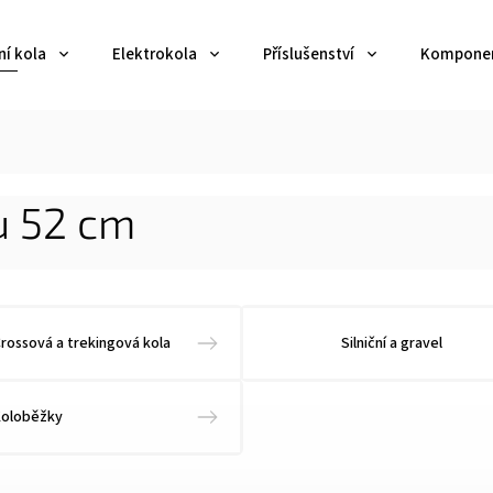
ní kola
Elektrokola
Příslušenství
Kompone
mu 52 cm
rossová a trekingová kola
Silniční a gravel
Koloběžky