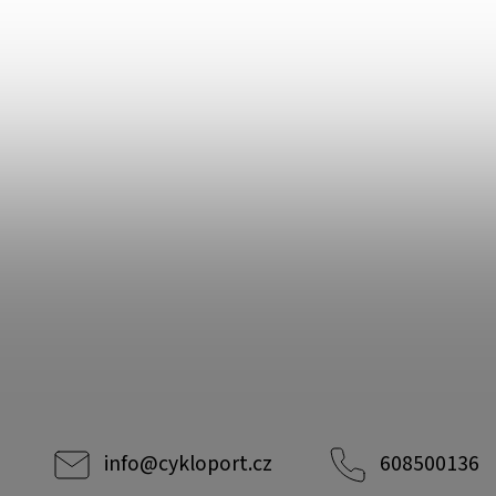
info
@
cykloport.cz
608500136