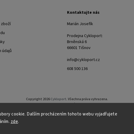
Kontaktujte nás
 zboží
Marián Josefík
odu
Prodejna Cykloport:
nky
Brněnská 6
66601 Tišnov
 údajů
info@cykloport.cz
608 500 136
Copyright 2026
Cykloport
. Všechna práva vyhrazena.
Upravit nastavení cookies
bory cookie. Dalším procházením tohoto webu vyjadřujete
Grafický návrh vytvořil a nakódoval
Shoptak.cz
áním.
zde
.