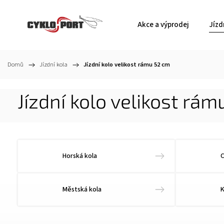
Akce a výprodej
Jízd
Domů
/
Jízdní kola
/
Jízdní kolo velikost rámu 52 cm
Jízdní kolo velikost rá
Horská kola
C
Městská kola