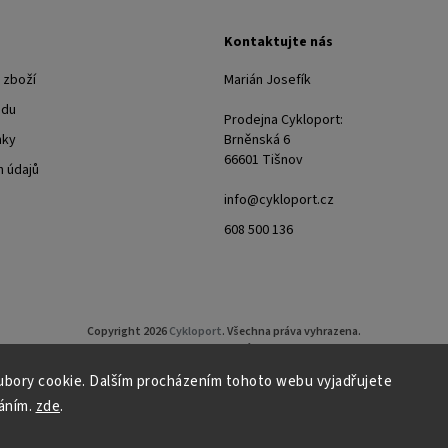
Kontaktujte nás
 zboží
Marián Josefík
odu
Prodejna Cykloport:
nky
Brněnská 6
66601 Tišnov
 údajů
info@cykloport.cz
608 500 136
Copyright 2026
Cykloport
. Všechna práva vyhrazena.
Upravit nastavení cookies
bory cookie. Dalším procházením tohoto webu vyjadřujete
Grafický návrh vytvořil a nakódoval
Shoptak.cz
áním.
zde
.