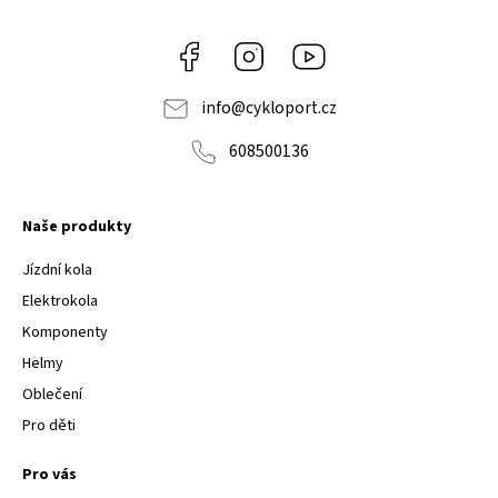
Facebook
Instagram
Youtube
info
@
cykloport.cz
608500136
Naše produkty
Jízdní kola
Elektrokola
Komponenty
Helmy
Oblečení
Pro děti
Pro vás