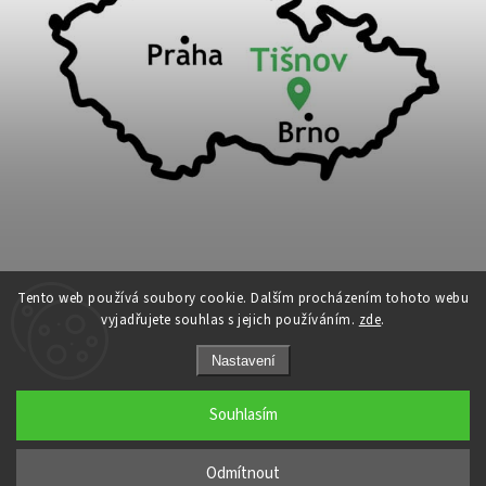
Tento web používá soubory cookie. Dalším procházením tohoto webu
vyjadřujete souhlas s jejich používáním.
zde
.
Copyright 2026
Cykloport
. Všechna práva vyhrazena.
Nastavení
Upravit nastavení cookies
Grafický návrh vytvořil a nakódoval
Shoptak.cz
Souhlasím
←
Odmítnout
→