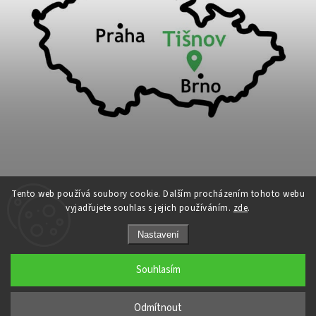
Tento web používá soubory cookie. Dalším procházením tohoto webu
vyjadřujete souhlas s jejich používáním.
zde
.
Copyright 2026
Cykloport
. Všechna práva vyhrazena.
Nastavení
Upravit nastavení cookies
Grafický návrh vytvořil a nakódoval
Shoptak.cz
Souhlasím
←
Odmítnout
→