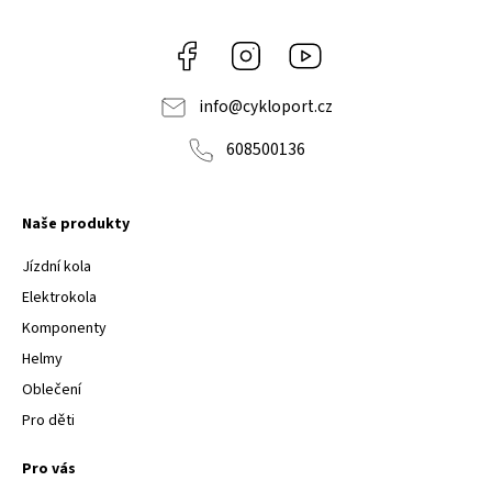
Facebook
Instagram
Youtube
info
@
cykloport.cz
608500136
Naše produkty
Jízdní kola
Elektrokola
Komponenty
Helmy
Oblečení
Pro děti
Pro vás