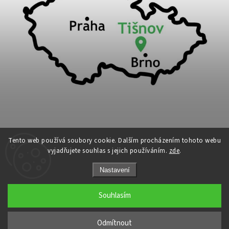
Tento web používá soubory cookie. Dalším procházením tohoto webu
vyjadřujete souhlas s jejich používáním.
zde
.
Copyright 2026
Cykloport
. Všechna práva vyhrazena.
Nastavení
Upravit nastavení cookies
Grafický návrh vytvořil a nakódoval
Shoptak.cz
Souhlasím
←
Odmítnout
→