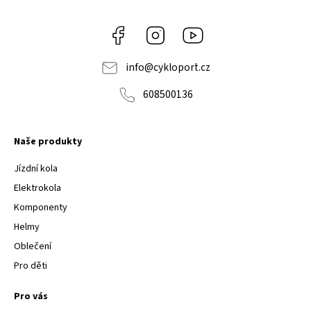
Facebook
Instagram
Youtube
info
@
cykloport.cz
608500136
Naše produkty
Jízdní kola
Elektrokola
Komponenty
Helmy
Oblečení
Pro děti
Pro vás