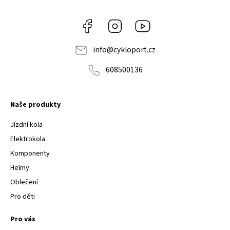
Facebook
Instagram
Youtube
info
@
cykloport.cz
608500136
Naše produkty
Jízdní kola
Elektrokola
Komponenty
Helmy
Oblečení
Pro děti
Pro vás