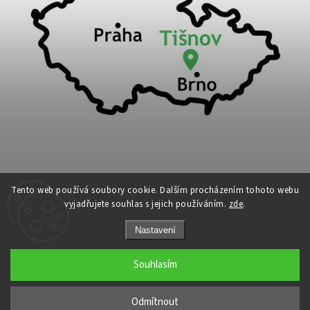
Tento web používá soubory cookie. Dalším procházením tohoto webu
vyjadřujete souhlas s jejich používáním.
zde
.
Copyright 2026
Cykloport
. Všechna práva vyhrazena.
Nastavení
Upravit nastavení cookies
Grafický návrh vytvořil a nakódoval
Shoptak.cz
Souhlasím
←
Odmítnout
→