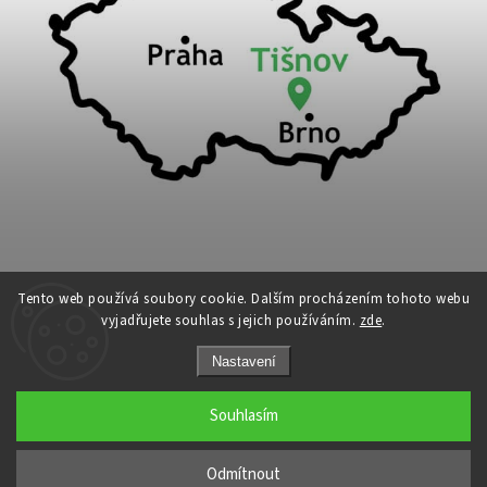
Tento web používá soubory cookie. Dalším procházením tohoto webu
vyjadřujete souhlas s jejich používáním.
zde
.
Copyright 2026
Cykloport
. Všechna práva vyhrazena.
Nastavení
Upravit nastavení cookies
Grafický návrh vytvořil a nakódoval
Shoptak.cz
Souhlasím
←
Odmítnout
→