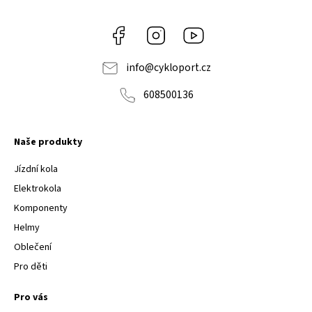
Facebook
Instagram
Youtube
info
@
cykloport.cz
608500136
Naše produkty
Jízdní kola
Elektrokola
Komponenty
Helmy
Oblečení
Pro děti
Pro vás