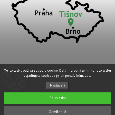
Tento web používá soubory cookie. Dalším procházením tohoto webu
vyjadřujete souhlas s jejich používáním.
zde
.
Copyright 2026
Cykloport
. Všechna práva vyhrazena.
Nastavení
Upravit nastavení cookies
Grafický návrh vytvořil a nakódoval
Shoptak.cz
Souhlasím
←
Odmítnout
→