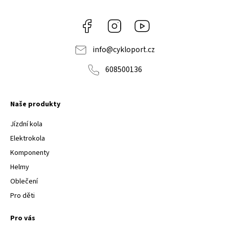
Facebook
Instagram
Youtube
info
@
cykloport.cz
608500136
Naše produkty
Jízdní kola
Elektrokola
Komponenty
Helmy
Oblečení
Pro děti
Pro vás