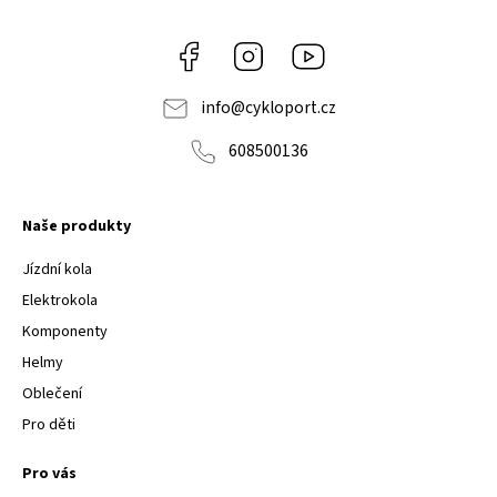
Facebook
Instagram
Youtube
info
@
cykloport.cz
608500136
Naše produkty
Jízdní kola
Elektrokola
Komponenty
Helmy
Oblečení
Pro děti
Pro vás