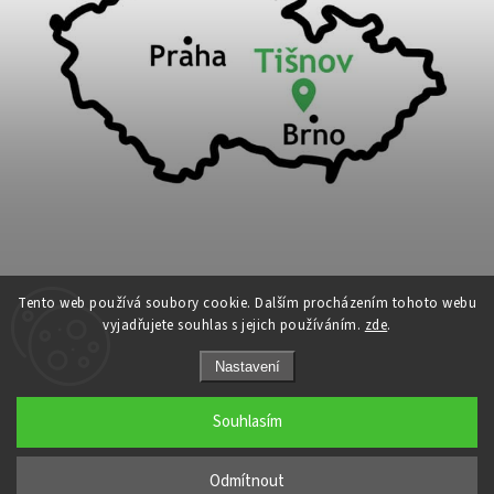
Tento web používá soubory cookie. Dalším procházením tohoto webu
vyjadřujete souhlas s jejich používáním.
zde
.
Copyright 2026
Cykloport
. Všechna práva vyhrazena.
Nastavení
Upravit nastavení cookies
Grafický návrh vytvořil a nakódoval
Shoptak.cz
Souhlasím
←
Odmítnout
→