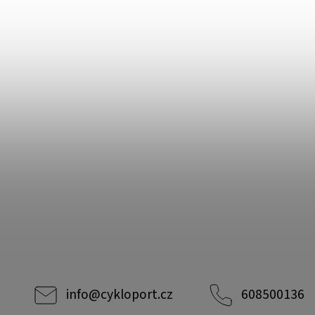
info
@
cykloport.cz
608500136