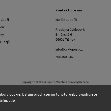
Kontaktujte nás
 zboží
Marián Josefík
odu
Prodejna Cykloport:
nky
Brněnská 6
66601 Tišnov
 údajů
info@cykloport.cz
608 500 136
Copyright 2026
Cykloport
. Všechna práva vyhrazena.
Upravit nastavení cookies
bory cookie. Dalším procházením tohoto webu vyjadřujete
Grafický návrh vytvořil a nakódoval
Shoptak.cz
áním.
zde
.