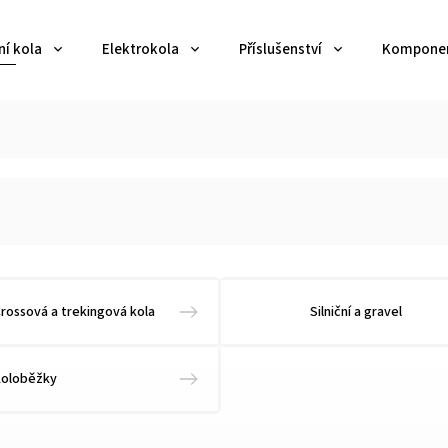
ní kola
Elektrokola
Příslušenství
Kompone
rossová a trekingová kola
Silniční a gravel
Koloběžky