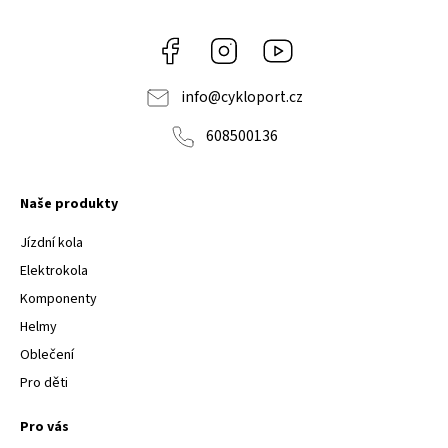
Facebook
Instagram
Youtube
info
@
cykloport.cz
608500136
Naše produkty
Jízdní kola
Elektrokola
Komponenty
Helmy
Oblečení
Pro děti
Pro vás