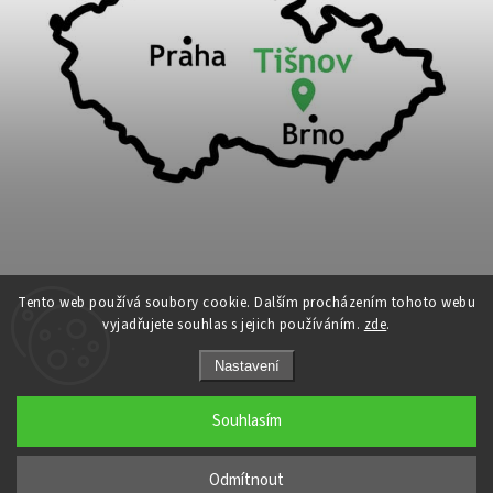
Tento web používá soubory cookie. Dalším procházením tohoto webu
vyjadřujete souhlas s jejich používáním.
zde
.
Copyright 2026
Cykloport
. Všechna práva vyhrazena.
Nastavení
Upravit nastavení cookies
Grafický návrh vytvořil a nakódoval
Shoptak.cz
Souhlasím
←
Odmítnout
→