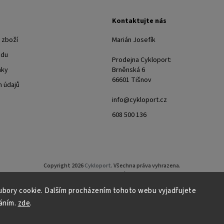
Kontaktujte nás
 zboží
Marián Josefík
odu
Prodejna Cykloport:
nky
Brněnská 6
66601 Tišnov
 údajů
info@cykloport.cz
608 500 136
Copyright 2026
Cykloport
. Všechna práva vyhrazena.
Upravit nastavení cookies
bory cookie. Dalším procházením tohoto webu vyjadřujete
Grafický návrh vytvořil a nakódoval
Shoptak.cz
áním.
zde
.