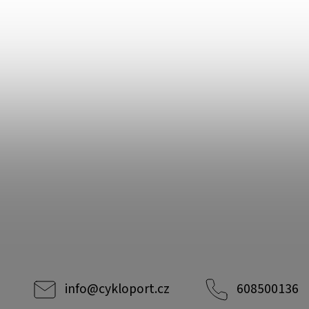
info
@
cykloport.cz
608500136