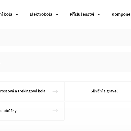
ní kola
Elektrokola
Příslušenství
Kompone
2
rossová a trekingová kola
Silniční a gravel
Koloběžky