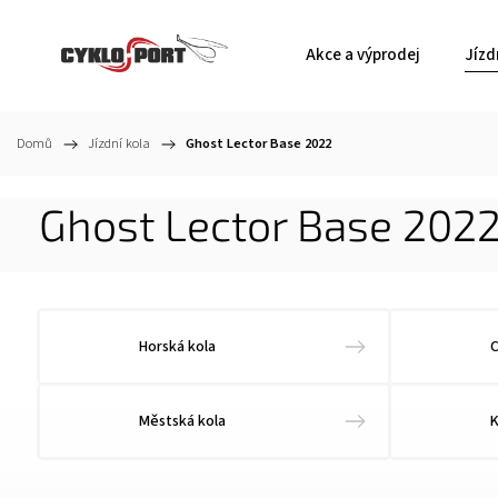
Akce a výprodej
Jízd
Domů
/
Jízdní kola
/
Ghost Lector Base 2022
Ghost Lector Base 202
Horská kola
C
Městská kola