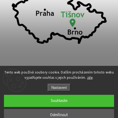
Tento web používá soubory cookie. Dalším procházením tohoto webu
vyjadřujete souhlas s jejich používáním.
zde
.
Copyright 2026
Cykloport
. Všechna práva vyhrazena.
Nastavení
Upravit nastavení cookies
Grafický návrh vytvořil a nakódoval
Shoptak.cz
Souhlasím
←
Odmítnout
→