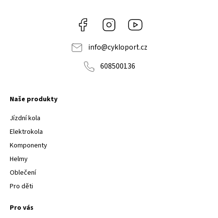
Facebook
Instagram
Youtube
info
@
cykloport.cz
608500136
Naše produkty
Jízdní kola
Elektrokola
Komponenty
Helmy
Oblečení
Pro děti
Pro vás