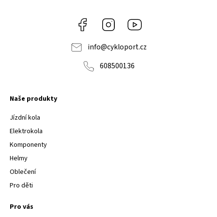
Facebook
Instagram
Youtube
info
@
cykloport.cz
608500136
Naše produkty
Jízdní kola
Elektrokola
Komponenty
Helmy
Oblečení
Pro děti
Pro vás