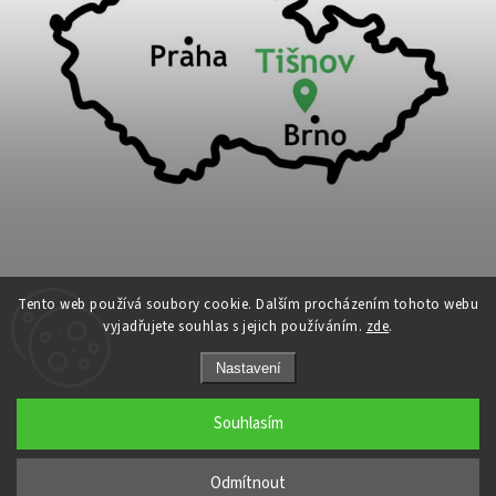
Tento web používá soubory cookie. Dalším procházením tohoto webu
vyjadřujete souhlas s jejich používáním.
zde
.
Copyright 2026
Cykloport
. Všechna práva vyhrazena.
Nastavení
Upravit nastavení cookies
Grafický návrh vytvořil a nakódoval
Shoptak.cz
Souhlasím
←
Odmítnout
→