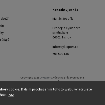
Kontaktujte nás
 zboží
Marián Josefík
odu
Prodejna Cykloport:
nky
Brněnská 6
66601 Tišnov
 údajů
info@cykloport.cz
608 500 136
Copyright 2026
Cykloport
. Všechna práva vyhrazena.
Upravit nastavení cookies
bory cookie. Dalším procházením tohoto webu vyjadřujete
Grafický návrh vytvořil a nakódoval
Shoptak.cz
áním.
zde
.