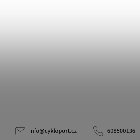
info
@
cykloport.cz
608500136