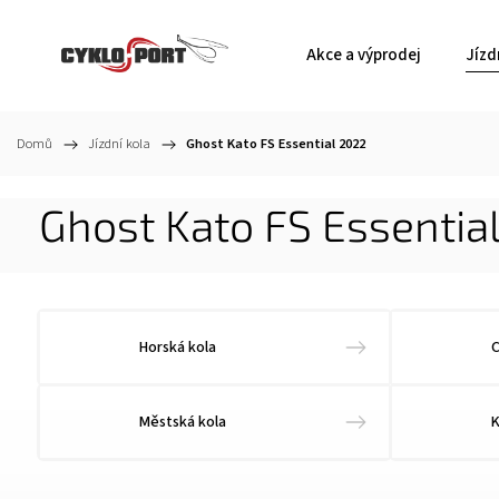
Akce a výprodej
Jízd
Domů
/
Jízdní kola
/
Ghost Kato FS Essential 2022
Ghost Kato FS Essentia
Horská kola
C
Městská kola