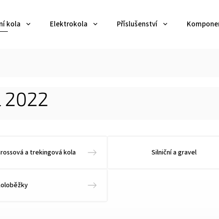
ní kola
Elektrokola
Příslušenství
Kompone
l 2022
rossová a trekingová kola
Silniční a gravel
Koloběžky