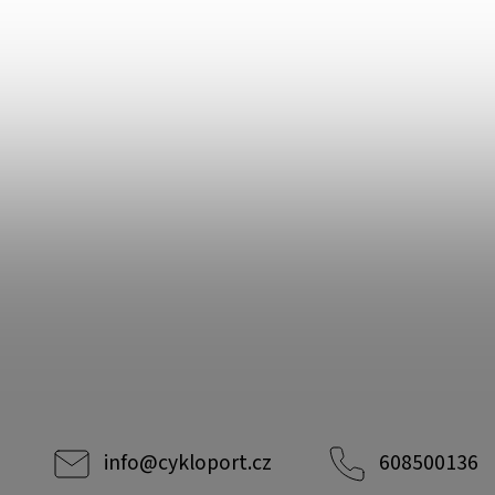
info
@
cykloport.cz
608500136