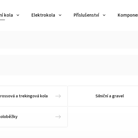
ní kola
Elektrokola
Příslušenství
Kompone
rossová a trekingová kola
Silniční a gravel
Koloběžky