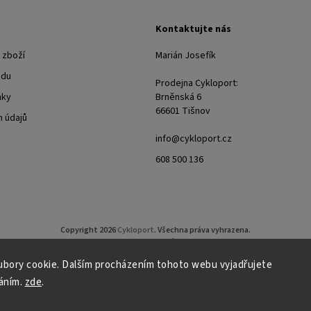
Kontaktujte nás
 zboží
Marián Josefík
odu
Prodejna Cykloport:
nky
Brněnská 6
66601 Tišnov
 údajů
info@cykloport.cz
608 500 136
Copyright 2026
Cykloport
. Všechna práva vyhrazena.
Upravit nastavení cookies
bory cookie. Dalším procházením tohoto webu vyjadřujete
Grafický návrh vytvořil a nakódoval
Shoptak.cz
áním.
zde
.