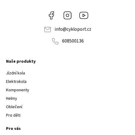
Facebook
Instagram
Youtube
info
@
cykloport.cz
608500136
Naše produkty
Jízdní kola
Elektrokola
Komponenty
Helmy
Oblečení
Pro děti
Pro vás