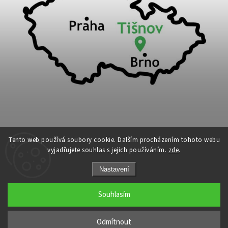
Tento web používá soubory cookie. Dalším procházením tohoto webu
vyjadřujete souhlas s jejich používáním.
zde
.
Copyright 2026
Cykloport
. Všechna práva vyhrazena.
Nastavení
Upravit nastavení cookies
Grafický návrh vytvořil a nakódoval
Shoptak.cz
Souhlasím
←
Odmítnout
→