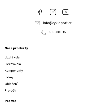
Facebook
Instagram
Youtube
info
@
cykloport.cz
608500136
Naše produkty
Jízdní kola
Elektrokola
Komponenty
Helmy
Oblečení
Pro děti
Pro vás