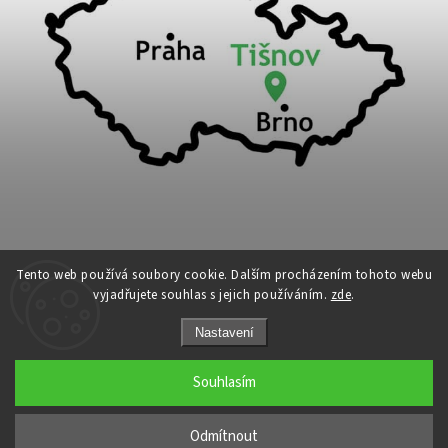
Tento web používá soubory cookie. Dalším procházením tohoto webu
vyjadřujete souhlas s jejich používáním.
zde
.
Copyright 2026
Cykloport
. Všechna práva vyhrazena.
Nastavení
Upravit nastavení cookies
Grafický návrh vytvořil a nakódoval
Shoptak.cz
Souhlasím
←
Odmítnout
→