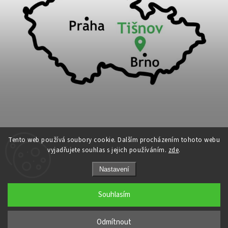
Tento web používá soubory cookie. Dalším procházením tohoto webu
vyjadřujete souhlas s jejich používáním.
zde
.
Copyright 2026
Cykloport
. Všechna práva vyhrazena.
Nastavení
Upravit nastavení cookies
Grafický návrh vytvořil a nakódoval
Shoptak.cz
Souhlasím
←
Odmítnout
→