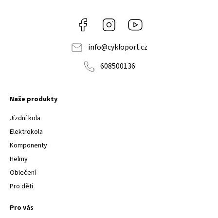
Facebook
Instagram
Youtube
info
@
cykloport.cz
608500136
Naše produkty
Jízdní kola
Elektrokola
Komponenty
Helmy
Oblečení
Pro děti
Pro vás