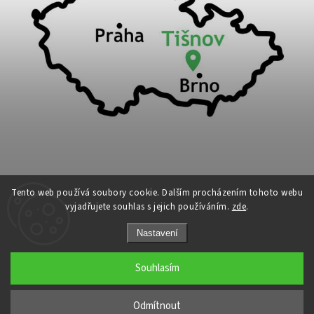
Tento web používá soubory cookie. Dalším procházením tohoto webu
vyjadřujete souhlas s jejich používáním.
zde
.
Copyright 2026
Cykloport
. Všechna práva vyhrazena.
Nastavení
Upravit nastavení cookies
Grafický návrh vytvořil a nakódoval
Shoptak.cz
Souhlasím
←
Odmítnout
→