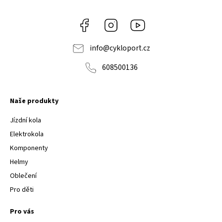
Facebook
Instagram
Youtube
info
@
cykloport.cz
608500136
Naše produkty
Jízdní kola
Elektrokola
Komponenty
Helmy
Oblečení
Pro děti
Pro vás