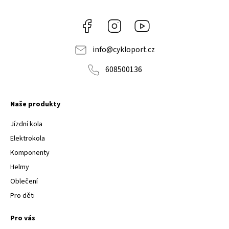
Facebook
Instagram
Youtube
info
@
cykloport.cz
608500136
Naše produkty
Jízdní kola
Elektrokola
Komponenty
Helmy
Oblečení
Pro děti
Pro vás