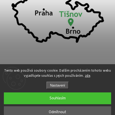
Tento web používá soubory cookie. Dalším procházením tohoto webu
vyjadřujete souhlas s jejich používáním.
zde
.
Copyright 2026
Cykloport
. Všechna práva vyhrazena.
Nastavení
Upravit nastavení cookies
Grafický návrh vytvořil a nakódoval
Shoptak.cz
Souhlasím
←
Odmítnout
→