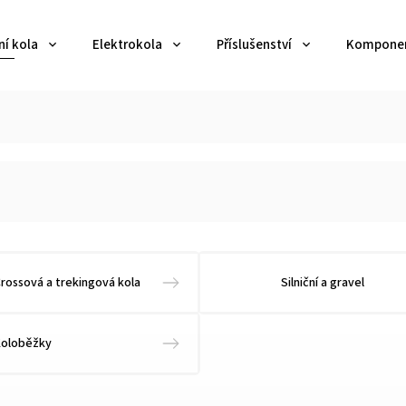
ní kola
Elektrokola
Příslušenství
Kompone
rossová a trekingová kola
Silniční a gravel
Koloběžky