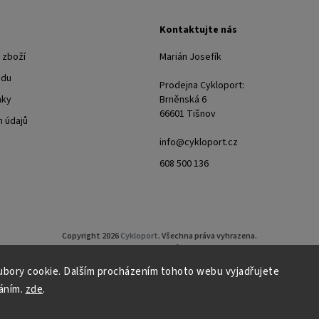
Kontaktujte nás
 zboží
Marián Josefík
odu
Prodejna Cykloport:
nky
Brněnská 6
66601 Tišnov
 údajů
info@cykloport.cz
608 500 136
Copyright 2026
Cykloport
. Všechna práva vyhrazena.
Upravit nastavení cookies
bory cookie. Dalším procházením tohoto webu vyjadřujete
Grafický návrh vytvořil a nakódoval
Shoptak.cz
áním.
zde
.