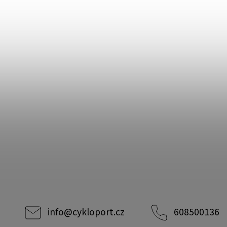
info
@
cykloport.cz
608500136