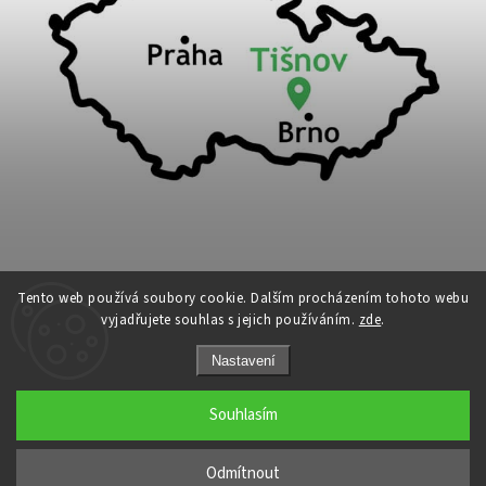
Tento web používá soubory cookie. Dalším procházením tohoto webu
vyjadřujete souhlas s jejich používáním.
zde
.
Copyright 2026
Cykloport
. Všechna práva vyhrazena.
Nastavení
Upravit nastavení cookies
Grafický návrh vytvořil a nakódoval
Shoptak.cz
Souhlasím
←
Odmítnout
→