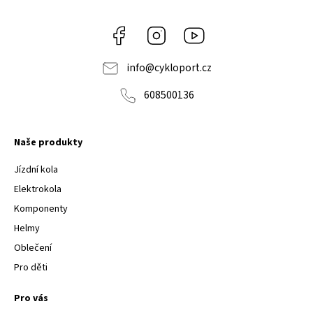
Facebook
Instagram
Youtube
info
@
cykloport.cz
608500136
Naše produkty
Jízdní kola
Elektrokola
Komponenty
Helmy
Oblečení
Pro děti
Pro vás