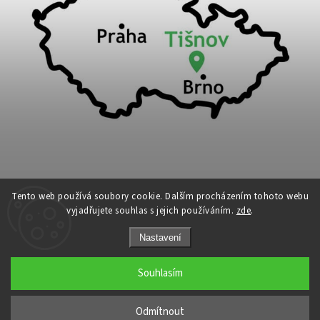
Tento web používá soubory cookie. Dalším procházením tohoto webu
vyjadřujete souhlas s jejich používáním.
zde
.
Copyright 2026
Cykloport
. Všechna práva vyhrazena.
Nastavení
Upravit nastavení cookies
Grafický návrh vytvořil a nakódoval
Shoptak.cz
Souhlasím
←
Odmítnout
→