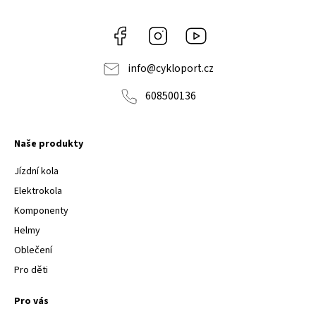
Facebook
Instagram
Youtube
info
@
cykloport.cz
608500136
Naše produkty
Jízdní kola
Elektrokola
Komponenty
Helmy
Oblečení
Pro děti
Pro vás