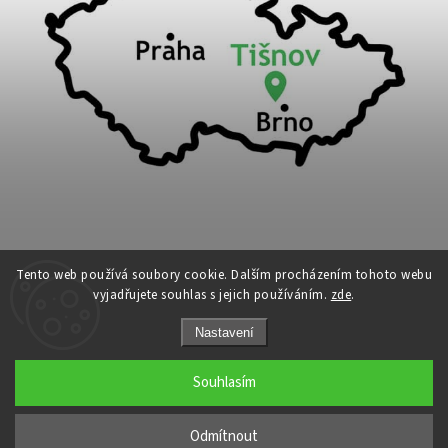
Tento web používá soubory cookie. Dalším procházením tohoto webu
vyjadřujete souhlas s jejich používáním.
zde
.
Copyright 2026
Cykloport
. Všechna práva vyhrazena.
Nastavení
Upravit nastavení cookies
Grafický návrh vytvořil a nakódoval
Shoptak.cz
Souhlasím
←
Odmítnout
→