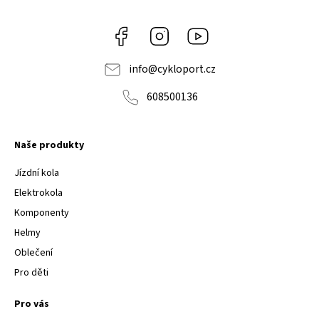
Facebook
Instagram
Youtube
info
@
cykloport.cz
608500136
Naše produkty
Jízdní kola
Elektrokola
Komponenty
Helmy
Oblečení
Pro děti
Pro vás