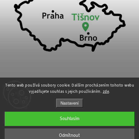
Tento web používá soubory cookie. Dalším procházením tohoto webu
vyjadřujete souhlas s jejich používáním.
zde
.
Copyright 2026
Cykloport
. Všechna práva vyhrazena.
Nastavení
Upravit nastavení cookies
Grafický návrh vytvořil a nakódoval
Shoptak.cz
Souhlasím
←
Odmítnout
→