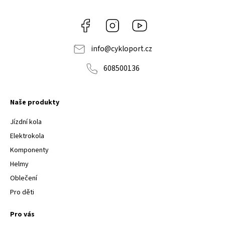
Facebook
Instagram
Youtube
info
@
cykloport.cz
608500136
Naše produkty
Jízdní kola
Elektrokola
Komponenty
Helmy
Oblečení
Pro děti
Pro vás