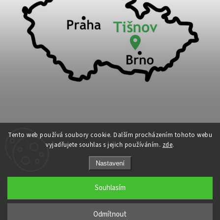
Tento web používá soubory cookie. Dalším procházením tohoto webu
vyjadřujete souhlas s jejich používáním.
zde
.
Copyright 2026
Cykloport
. Všechna práva vyhrazena.
Nastavení
Upravit nastavení cookies
Grafický návrh vytvořil a nakódoval
Shoptak.cz
Souhlasím
←
Odmítnout
→