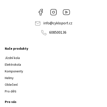
Facebook
Instagram
Youtube
info
@
cykloport.cz
608500136
Naše produkty
Jízdní kola
Elektrokola
Komponenty
Helmy
Oblečení
Pro děti
Pro vás