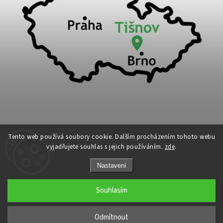
Tento web používá soubory cookie. Dalším procházením tohoto webu
vyjadřujete souhlas s jejich používáním.
zde
.
Copyright 2026
Cykloport
. Všechna práva vyhrazena.
Nastavení
Upravit nastavení cookies
Grafický návrh vytvořil a nakódoval
Shoptak.cz
Souhlasím
←
Odmítnout
→