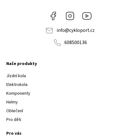
Facebook
Instagram
Youtube
info
@
cykloport.cz
608500136
Naše produkty
Jízdní kola
Elektrokola
Komponenty
Helmy
Oblečení
Pro děti
Pro vás