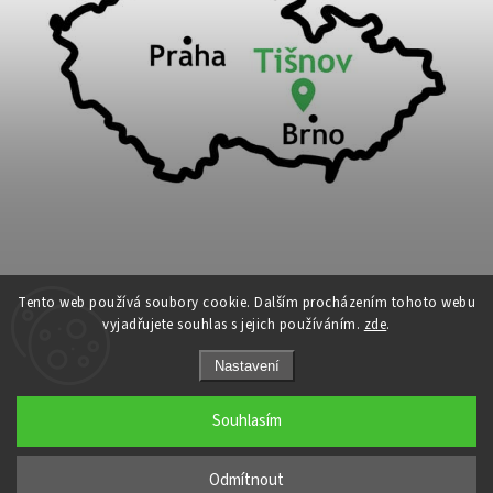
Tento web používá soubory cookie. Dalším procházením tohoto webu
vyjadřujete souhlas s jejich používáním.
zde
.
Copyright 2026
Cykloport
. Všechna práva vyhrazena.
Nastavení
Upravit nastavení cookies
Grafický návrh vytvořil a nakódoval
Shoptak.cz
Souhlasím
←
Odmítnout
→