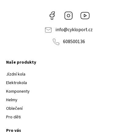
Facebook
Instagram
Youtube
info
@
cykloport.cz
608500136
Naše produkty
Jízdní kola
Elektrokola
Komponenty
Helmy
Oblečení
Pro děti
Pro vás