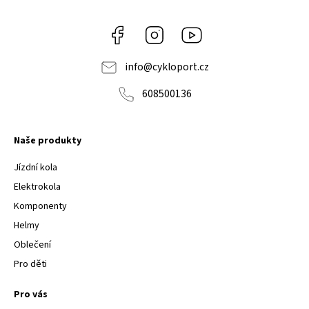
Facebook
Instagram
Youtube
info
@
cykloport.cz
608500136
Naše produkty
Jízdní kola
Elektrokola
Komponenty
Helmy
Oblečení
Pro děti
Pro vás