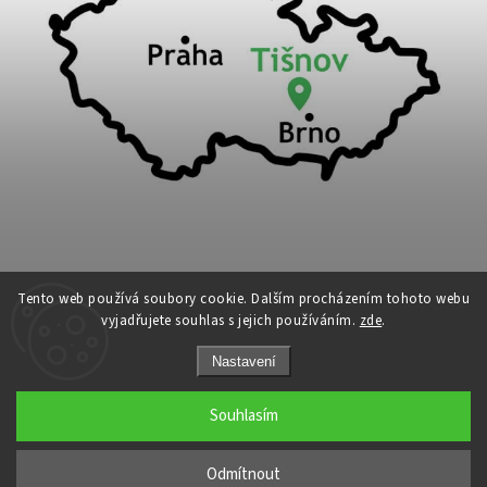
Tento web používá soubory cookie. Dalším procházením tohoto webu
vyjadřujete souhlas s jejich používáním.
zde
.
Copyright 2026
Cykloport
. Všechna práva vyhrazena.
Nastavení
Upravit nastavení cookies
Grafický návrh vytvořil a nakódoval
Shoptak.cz
Souhlasím
←
Odmítnout
→