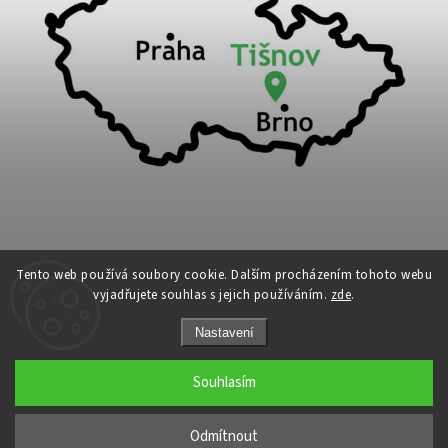
Tento web používá soubory cookie. Dalším procházením tohoto webu
vyjadřujete souhlas s jejich používáním.
zde
.
Copyright 2026
Cykloport
. Všechna práva vyhrazena.
Nastavení
Upravit nastavení cookies
Grafický návrh vytvořil a nakódoval
Shoptak.cz
Souhlasím
←
Odmítnout
→