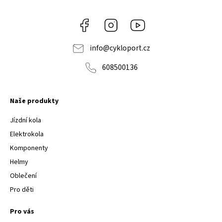
Facebook
Instagram
Youtube
info
@
cykloport.cz
608500136
Naše produkty
Jízdní kola
Elektrokola
Komponenty
Helmy
Oblečení
Pro děti
Pro vás