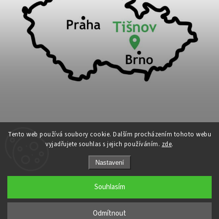
Tento web používá soubory cookie. Dalším procházením tohoto webu
vyjadřujete souhlas s jejich používáním.
zde
.
Copyright 2026
Cykloport
. Všechna práva vyhrazena.
Nastavení
Upravit nastavení cookies
Grafický návrh vytvořil a nakódoval
Shoptak.cz
Souhlasím
←
Odmítnout
→