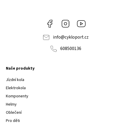
Facebook
Instagram
Youtube
info
@
cykloport.cz
608500136
Naše produkty
Jízdní kola
Elektrokola
Komponenty
Helmy
Oblečení
Pro děti