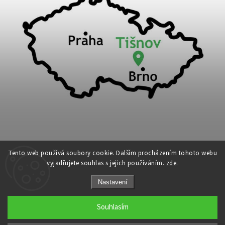
Tento web používá soubory cookie. Dalším procházením tohoto webu
vyjadřujete souhlas s jejich používáním.
zde
.
Copyright 2026
Cykloport
. Všechna práva vyhrazena.
Nastavení
Upravit nastavení cookies
Grafický návrh vytvořil a nakódoval
Shoptak.cz
Souhlasím